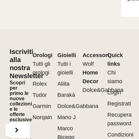
Iscriviti
Orologi
Gioielli
Accessori
Quick
alla
Tutti gli
Tutti i
Wolf
links
nostra
orologi
gioielli
Home
Chi
Newsletter
Decor
siamo
Scopri
Rolex
Aliita
per
Dolce&Gabbana
Login
primo le
Tudor
Barakà
nuove
Registrati
collezioni
Garmin
Dolce&Gabbana
e le
offerte
Recupera
Norqain
Mano J
esclusive
password
Marco
Condizioni
Bicego