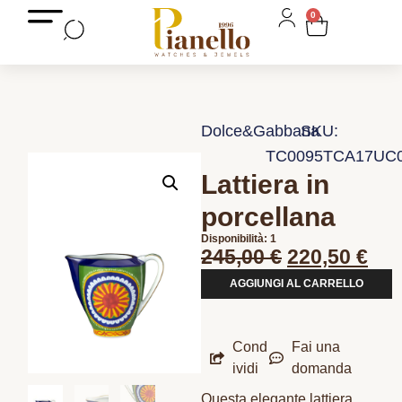
0
Dolce&Gabbana
SKU:
TC0095TCA17UC
Lattiera in
porcellana
Disponibilità: 1
245,00
€
220,50
€
AGGIUNGI AL CARRELLO
Cond
Fai una
ividi
domanda
Questa elegante lattiera