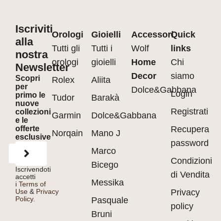
Iscriviti
Orologi
Gioielli
Accessori
Quick
alla
Tutti gli
Tutti i
Wolf
links
nostra
orologi
gioielli
Home
Chi
Newsletter
Decor
siamo
Scopri
Rolex
Aliita
per
Dolce&Gabbana
Login
primo le
Tudor
Barakà
nuove
Registrati
collezioni
Garmin
Dolce&Gabbana
e le
offerte
Recupera
Norqain
Mano J
esclusive
password
Marco
Condizioni
Bicego
Iscrivendoti
di Vendita
accetti
Messika
i
Terms of
Use
&
Privacy
Privacy
Policy.
Pasquale
policy
Bruni