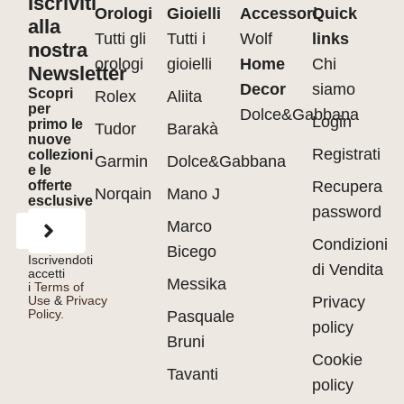
Iscriviti
Orologi
Gioielli
Accessori
Quick
alla
Tutti gli
Tutti i
Wolf
links
nostra
orologi
gioielli
Home
Chi
Newsletter
Decor
siamo
Scopri
Rolex
Aliita
per
Dolce&Gabbana
Login
primo le
Tudor
Barakà
nuove
Registrati
collezioni
Garmin
Dolce&Gabbana
e le
offerte
Recupera
Norqain
Mano J
esclusive
password
Marco
Condizioni
Bicego
Iscrivendoti
di Vendita
accetti
Messika
i
Terms of
Use
&
Privacy
Privacy
Policy.
Pasquale
policy
Bruni
Cookie
Tavanti
policy