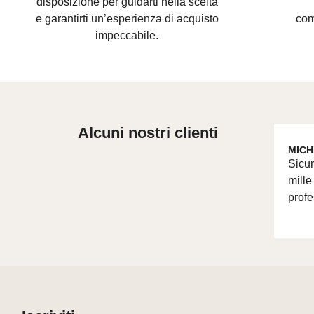
disposizione per guidarti nella scelta
e
garantirti un’esperienza di acquisto
com
impeccabile.
Alcuni nostri clienti
MICH
Sicur
mille
profe