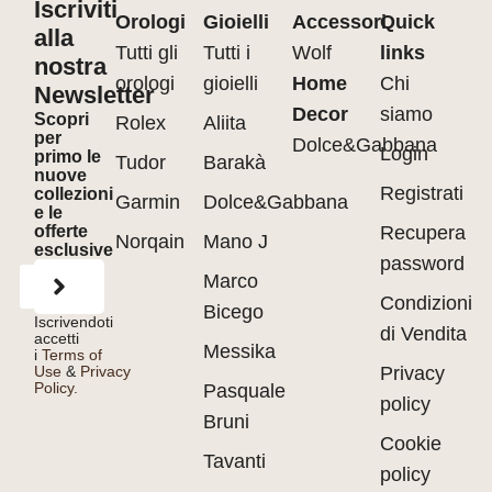
Iscriviti
Orologi
Gioielli
Accessori
Quick
alla
Tutti gli
Tutti i
Wolf
links
nostra
orologi
gioielli
Home
Chi
Newsletter
Decor
siamo
Scopri
Rolex
Aliita
per
Dolce&Gabbana
Login
primo le
Tudor
Barakà
nuove
Registrati
collezioni
Garmin
Dolce&Gabbana
e le
offerte
Recupera
Norqain
Mano J
esclusive
password
Marco
Condizioni
Bicego
Iscrivendoti
di Vendita
accetti
Messika
i
Terms of
Use
&
Privacy
Privacy
Policy.
Pasquale
policy
Bruni
Cookie
Tavanti
policy