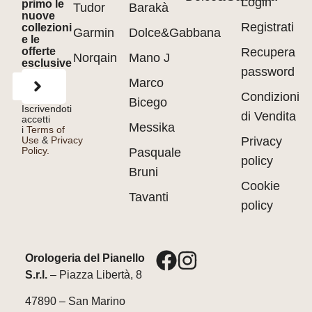
Login
primo le
Tudor
Barakà
nuove
Registrati
collezioni
Garmin
Dolce&Gabbana
e le
offerte
Recupera
Norqain
Mano J
esclusive
password
Marco
Condizioni
Bicego
Iscrivendoti
di Vendita
accetti
Messika
i
Terms of
Use
&
Privacy
Privacy
Policy.
Pasquale
policy
Bruni
Cookie
Tavanti
policy
Orologeria del Pianello
S.r.l.
– Piazza Libertà, 8
47890 – San Marino