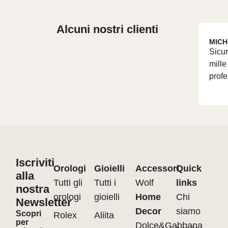
Alcuni nostri clienti
MICH
Sicur
mille
profe
Iscriviti
Orologi
Gioielli
Accessori
Quick
alla
Tutti gli
Tutti i
Wolf
links
nostra
orologi
gioielli
Home
Chi
Newsletter
Decor
siamo
Scopri
Rolex
Aliita
per
Dolce&Gabbana