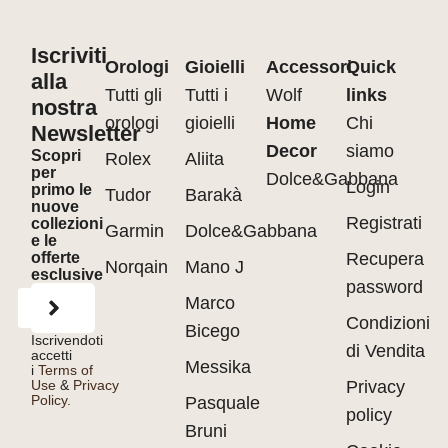
Iscriviti
Orologi
Gioielli
Accessori
Quick
alla
Tutti gli
Tutti i
Wolf
links
nostra
orologi
gioielli
Home
Chi
Newsletter
Decor
siamo
Scopri
Rolex
Aliita
per
Dolce&Gabbana
Login
primo le
Tudor
Barakà
nuove
Registrati
collezioni
Garmin
Dolce&Gabbana
e le
offerte
Recupera
Norqain
Mano J
esclusive
password
Marco
Condizioni
Bicego
Iscrivendoti
di Vendita
accetti
Messika
i
Terms of
Use
&
Privacy
Privacy
Policy.
Pasquale
policy
Bruni