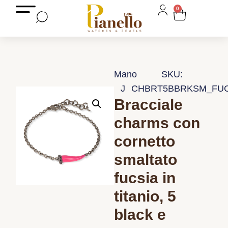
0
Mano
SKU:
J
CHBRT5BBRKSM_FUC
Bracciale
charms con
cornetto
smaltato
fucsia in
titanio, 5
black e