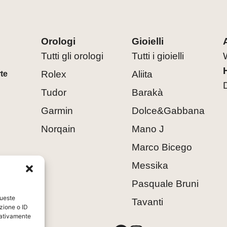
Orologi
Gioielli
Tutti gli orologi
Tutti i gioielli
Rolex
Aliita
rte
Tudor
Barakà
Garmin
Dolce&Gabbana
Norqain
Mano J
Marco Bicego
Messika
Pasquale Bruni
queste
Tavanti
zione o ID
egativamente