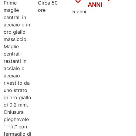
e
Prime
Circa 50
ANNI
maglie
ore
5 anni
centrali in
acciaio o in
oro giallo
massiccio.
Maglie
centrali
restanti in
acciaio o
acciaio
rivestito da
uno strato
di oro giallo
di 0,2 mm.
Chiusura
pieghevole
“T‑fit” con
fermaglio di