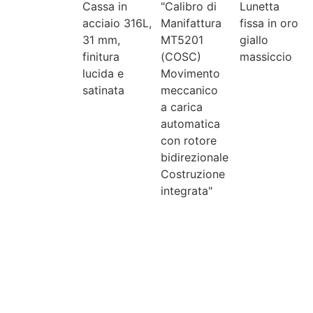
Cassa in
"Calibro di
Lunetta
acciaio 316L,
Manifattura
fissa in oro
31 mm,
MT5201
giallo
finitura
(COSC)
massiccio
lucida e
Movimento
satinata
meccanico
a carica
automatica
con rotore
bidirezionale
Costruzione
integrata"