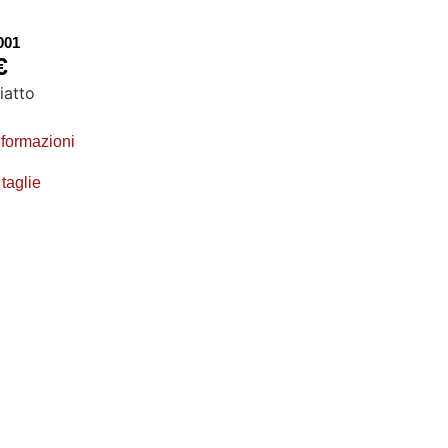
001
€
iatto
nformazioni
 taglie