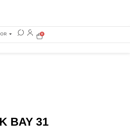
COR
0
K BAY 31