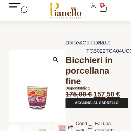
0
Dolce&Gabbana
SKU:
TCB022TCA04UC
Bicchieri in
porcellana
fine
Disponibilità: 1
175,00
€
157,50
€
AGGIUNGI AL CARRELLO
Cond
Fai una
ividi
domanda