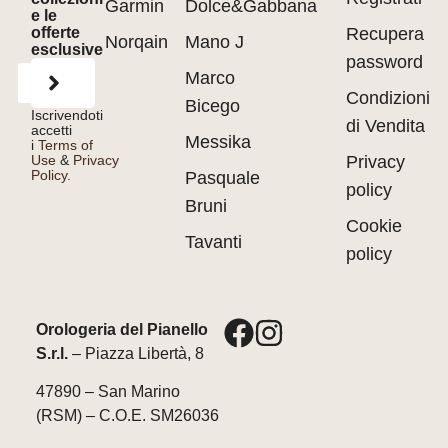
Garmin
Dolce&Gabbana
e le
offerte
Recupera
Norqain
Mano J
esclusive
password
Marco
Condizioni
Bicego
Iscrivendoti
di Vendita
accetti
Messika
i
Terms of
Use
&
Privacy
Privacy
Policy.
Pasquale
policy
Bruni
Cookie
Tavanti
policy
Orologeria del Pianello
S.r.l.
– Piazza Libertà, 8
47890 – San Marino
(RSM) – C.O.E. SM26036