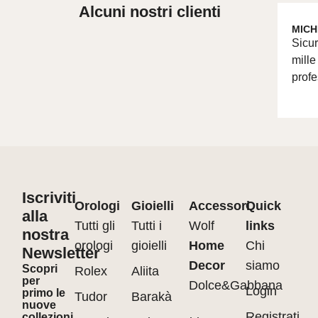
Alcuni nostri clienti
MICH
Sicur
mille
profe
Iscriviti
Orologi
Gioielli
Accessori
Quick
alla
Tutti gli
Tutti i
Wolf
links
nostra
orologi
gioielli
Home
Chi
Newsletter
Decor
siamo
Scopri
Rolex
Aliita
per
Dolce&Gabbana
Login
primo le
Tudor
Barakà
nuove
Registrati
collezioni