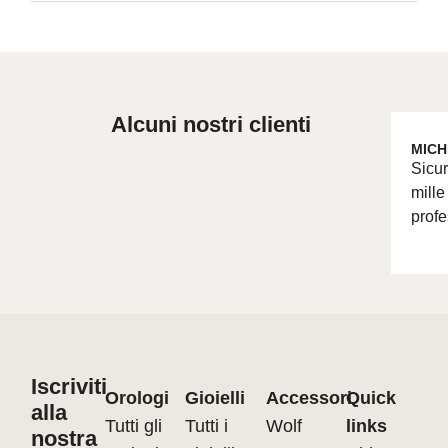
Alcuni nostri clienti
MICH
Sicur
mille
profe
Iscriviti
Orologi
Gioielli
Accessori
Quick
alla
Tutti gli
Tutti i
Wolf
links
nostra