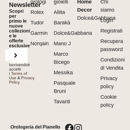
orologi
gioielli
Home
Chi
Newsletter
Decor
siamo
Scopri
Rolex
Aliita
per
Dolce&Gabbana
Login
primo le
Tudor
Barakà
nuove
Registrati
collezioni
Garmin
Dolce&Gabbana
e le
offerte
Recupera
Norqain
Mano J
esclusive
password
Marco
Condizioni
Bicego
Iscrivendoti
di Vendita
accetti
Messika
i
Terms of
Use
&
Privacy
Privacy
Policy.
Pasquale
policy
Bruni
Cookie
Tavanti
policy
Orologeria del Pianello