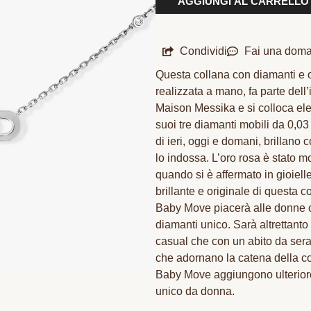
AGGIUNGI AL CARRELLO
Condividi
Fai una dom
Questa collana con diamanti e o
realizzata a mano, fa parte dell
Maison Messika e si colloca ele
suoi tre diamanti mobili da 0,03
di ieri, oggi e domani, brillano
lo indossa. L’oro rosa è stato mo
quando si è affermato in gioieller
brillante e originale di questa 
Baby Move piacerà alle donne c
diamanti unico. Sarà altrettant
casual che con un abito da sera.
che adornano la catena della co
Baby Move aggiungono ulteriore 
unico da donna.