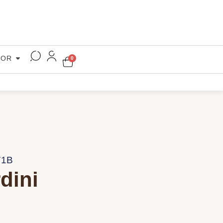
COR
0
71B
dini