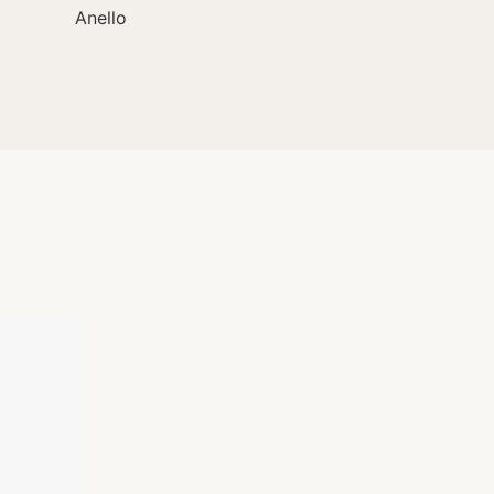
Anello
Messika
Move uno
2.080,00
€