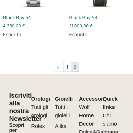
Black Bay 54
Black Bay 58
4.380,00
€
21.000,00
€
Esaurito
Esaurito
←
1
2
Iscriviti
Orologi
Gioielli
Accessori
Quick
alla
Tutti gli
Tutti i
Wolf
links
nostra
orologi
gioielli
Home
Chi
Newsletter
Decor
siamo
Scopri
Rolex
Aliita
per
Dolce&Gabbana