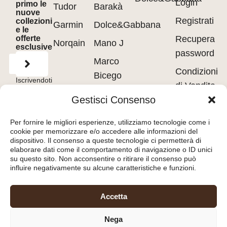
Login
primo le
Tudor
Barakà
nuove
Registrati
collezioni
Garmin
Dolce&Gabbana
e le
offerte
Recupera
Norqain
Mano J
esclusive
password
Marco
Condizioni
Bicego
Iscrivendoti
di Vendita
accetti
Messika
i
Terms of
Gestisci Consenso
Use
&
Privacy
Privacy
Policy.
Pasquale
policy
Per fornire le migliori esperienze, utilizziamo tecnologie come i
Bruni
cookie per memorizzare e/o accedere alle informazioni del
Cookie
dispositivo. Il consenso a queste tecnologie ci permetterà di
Tavanti
policy
elaborare dati come il comportamento di navigazione o ID unici
su questo sito. Non acconsentire o ritirare il consenso può
influire negativamente su alcune caratteristiche e funzioni.
Orologeria del Pianello
Accetta
S.r.l.
– Piazza Libertà, 8
Nega
47890 – San Marino