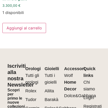
3.300,00
€
1 disponibili
Aggiungi al carrello
Iscriviti
Orologi
Gioielli
Accessori
Quick
alla
Tutti gli
Tutti i
Wolf
links
nostra
orologi
gioielli
Home
Chi
Newsletter
Decor
siamo
Scopri
Rolex
Aliita
per
Dolce&Gabbana
Login
primo le
Tudor
Barakà
nuove
Registrati
collezioni