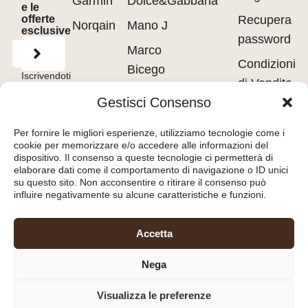
Garmin
Dolce&Gabbana
e le
offerte
Recupera
Norqain
Mano J
esclusive
password
Marco
Condizioni
Bicego
Iscrivendoti
di Vendita
accetti
Messika
i
Terms of
Gestisci Consenso
Use
&
Privacy
Privacy
Policy.
Pasquale
policy
Per fornire le migliori esperienze, utilizziamo tecnologie come i
Bruni
cookie per memorizzare e/o accedere alle informazioni del
Cookie
dispositivo. Il consenso a queste tecnologie ci permetterà di
Tavanti
policy
elaborare dati come il comportamento di navigazione o ID unici
su questo sito. Non acconsentire o ritirare il consenso può
influire negativamente su alcune caratteristiche e funzioni.
Orologeria del Pianello
Accetta
S.r.l.
– Piazza Libertà, 8
Nega
47890 – San Marino
(RSM) – C.O.E. SM26036
Visualizza le preferenze