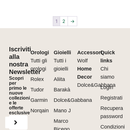
1
2
→
Iscriviti
Orologi
Gioielli
Accessori
Quick
alla
Tutti gli
Tutti i
Wolf
links
nostra
orologi
gioielli
Home
Chi
Newsletter
Decor
siamo
Scopri
Rolex
Aliita
per
Dolce&Gabbana
Login
primo le
Tudor
Barakà
nuove
Registrati
collezioni
Garmin
Dolce&Gabbana
e le
offerte
Recupera
Norqain
Mano J
esclusive
password
Marco
Condizioni
Bicego