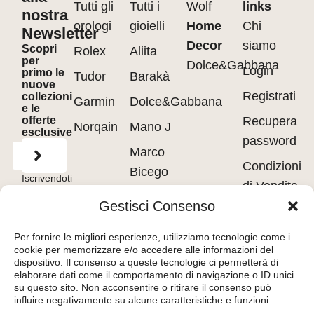
Tutti gli
Tutti i
Wolf
links
nostra
orologi
gioielli
Home
Chi
Newsletter
Decor
siamo
Scopri
Rolex
Aliita
per
Dolce&Gabbana
Login
primo le
Tudor
Barakà
nuove
Registrati
collezioni
Garmin
Dolce&Gabbana
e le
offerte
Recupera
Norqain
Mano J
esclusive
password
Marco
Condizioni
Bicego
Iscrivendoti
di Vendita
accetti
Messika
i
Terms of
Gestisci Consenso
Use
&
Privacy
Privacy
Policy.
Pasquale
policy
Per fornire le migliori esperienze, utilizziamo tecnologie come i
Bruni
cookie per memorizzare e/o accedere alle informazioni del
Cookie
dispositivo. Il consenso a queste tecnologie ci permetterà di
Tavanti
policy
elaborare dati come il comportamento di navigazione o ID unici
su questo sito. Non acconsentire o ritirare il consenso può
influire negativamente su alcune caratteristiche e funzioni.