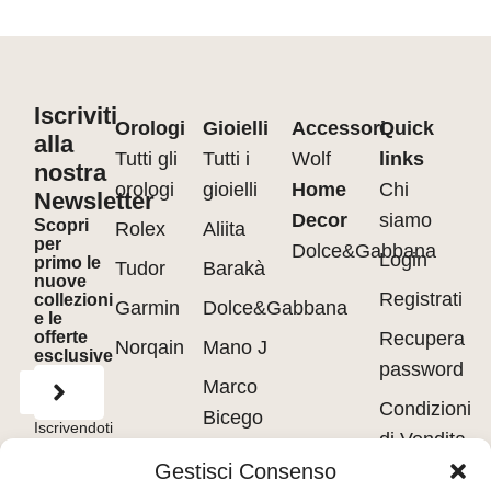
Iscriviti
Orologi
Gioielli
Accessori
Quick
alla
Tutti gli
Tutti i
Wolf
links
nostra
orologi
gioielli
Home
Chi
Newsletter
Decor
siamo
Scopri
Rolex
Aliita
per
Dolce&Gabbana
Login
primo le
Tudor
Barakà
nuove
Registrati
collezioni
Garmin
Dolce&Gabbana
e le
offerte
Recupera
Norqain
Mano J
esclusive
password
Marco
Condizioni
Bicego
Iscrivendoti
di Vendita
accetti
Messika
i
Terms of
Gestisci Consenso
Use
&
Privacy
Privacy