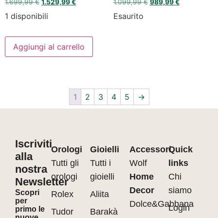
1.699,99
€
1.529,99
€
1.099,99
€
989,99
€
1 disponibili
Esaurito
Aggiungi al carrello
1
2
3
4
5
→
Iscriviti
Orologi
Gioielli
Accessori
Quick
alla
Tutti gli
Tutti i
Wolf
links
nostra
orologi
gioielli
Home
Chi
Newsletter
Decor
siamo
Scopri
Rolex
Aliita
per
Dolce&Gabbana
Login
primo le
Tudor
Barakà
nuove