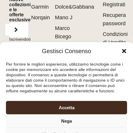
Registrati
collezioni
Garmin
Dolce&Gabbana
e le
offerte
Recupera
Norqain
Mano J
esclusive
password
Marco
Condizioni
Bicego
Iscrivendoti
di Vendita
accetti
Messika
i
Terms of
Gestisci Consenso
Use
&
Privacy
Privacy
Policy.
Pasquale
policy
Per fornire le migliori esperienze, utilizziamo tecnologie come i
Bruni
cookie per memorizzare e/o accedere alle informazioni del
Cookie
dispositivo. Il consenso a queste tecnologie ci permetterà di
Tavanti
policy
elaborare dati come il comportamento di navigazione o ID unici
su questo sito. Non acconsentire o ritirare il consenso può
influire negativamente su alcune caratteristiche e funzioni.
Orologeria del Pianello
Accetta
S.r.l.
– Piazza Libertà, 8
Nega
47890 – San Marino
(RSM) – C.O.E. SM26036