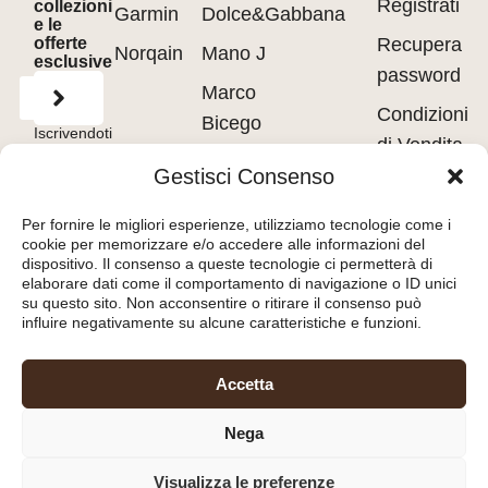
Registrati
collezioni
Garmin
Dolce&Gabbana
e le
offerte
Recupera
Norqain
Mano J
esclusive
password
Marco
Condizioni
Bicego
Iscrivendoti
di Vendita
accetti
Messika
i
Terms of
Gestisci Consenso
Use
&
Privacy
Privacy
Policy.
Pasquale
policy
Per fornire le migliori esperienze, utilizziamo tecnologie come i
Bruni
cookie per memorizzare e/o accedere alle informazioni del
Cookie
dispositivo. Il consenso a queste tecnologie ci permetterà di
Tavanti
policy
elaborare dati come il comportamento di navigazione o ID unici
su questo sito. Non acconsentire o ritirare il consenso può
influire negativamente su alcune caratteristiche e funzioni.
Orologeria del Pianello
Accetta
S.r.l.
– Piazza Libertà, 8
Nega
47890 – San Marino
(RSM) – C.O.E. SM26036
Visualizza le preferenze