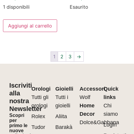
1 disponibili
Esaurito
Aggiungi al carrello
1
2
3
→
Iscriviti
Orologi
Gioielli
Accessori
Quick
alla
Tutti gli
Tutti i
Wolf
links
nostra
orologi
gioielli
Home
Chi
Newsletter
Decor
siamo
Scopri
Rolex
Aliita
per
Dolce&Gabbana
Login
primo le
Tudor
Barakà
nuove