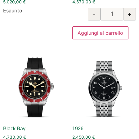
5.020,00
€
4.670,00
€
Esaurito
-
+
Aggiungi al carrello
Black Bay
1926
4.730,00
€
2.450,00
€