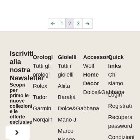
←
1
2
3
→
Iscriviti
Orologi
Gioielli
Accessori
Quick
alla
Tutti gli
Tutti i
Wolf
links
nostra
orologi
gioielli
Home
Chi
Newsletter
Decor
siamo
Scopri
Rolex
Aliita
per
Dolce&Gabbana
Login
primo le
Tudor
Barakà
nuove
Registrati
collezioni
Garmin
Dolce&Gabbana
e le
offerte
Recupera
Norqain
Mano J
esclusive
password
Marco
Condizioni
Bicego