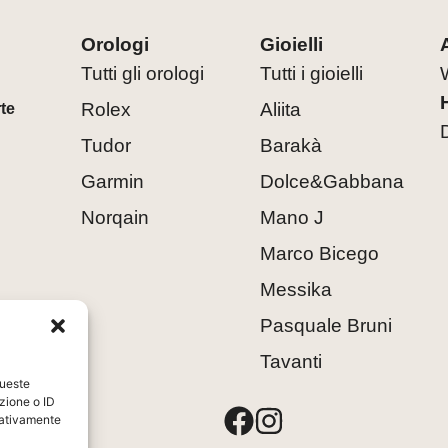
Orologi
Gioielli
Tutti gli orologi
Tutti i gioielli
Rolex
Aliita
rte
Tudor
Barakà
Garmin
Dolce&Gabbana
Norqain
Mano J
Marco Bicego
Messika
Pasquale Bruni
Tavanti
queste
zione o ID
8
egativamente