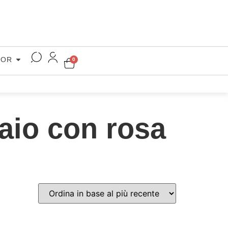
COR
0
iaio con rosa