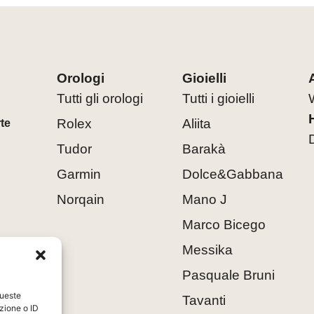
Orologi
Gioielli
Tutti gli orologi
Tutti i gioielli
Rolex
Aliita
rte
Tudor
Barakà
Garmin
Dolce&Gabbana
Norqain
Mano J
Marco Bicego
Messika
Pasquale Bruni
queste
Tavanti
zione o ID