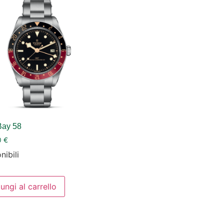
Bay 58
0
€
nibili
ungi al carrello