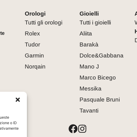
Orologi
Gioielli
Tutti gli orologi
Tutti i gioielli
Rolex
Aliita
rte
Tudor
Barakà
Garmin
Dolce&Gabbana
Norqain
Mano J
Marco Bicego
Messika
Pasquale Bruni
Tavanti
queste
zione o ID
8
egativamente