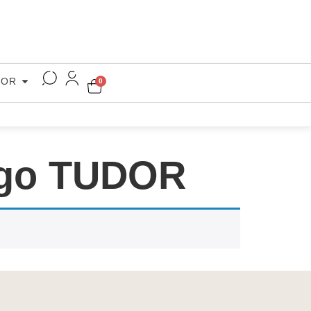
COR
0
logo TUDOR