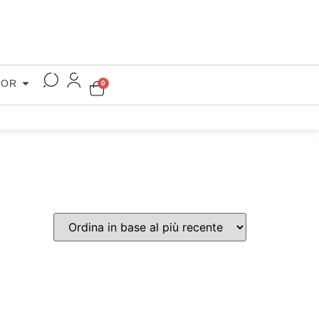
COR
0