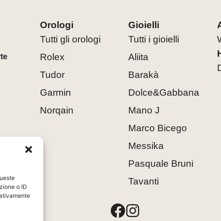
Orologi
Gioielli
Tutti gli orologi
Tutti i gioielli
Rolex
Aliita
rte
Tudor
Barakà
Garmin
Dolce&Gabbana
Norqain
Mano J
Marco Bicego
Messika
Pasquale Bruni
queste
Tavanti
zione o ID
egativamente
8