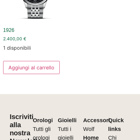
1926
2.400,00
€
1 disponibili
Aggiungi al carrello
Iscriviti
Orologi
Gioielli
Accessori
Quick
alla
Tutti gli
Tutti i
Wolf
links
nostra
orologi
gioielli
Home
Chi