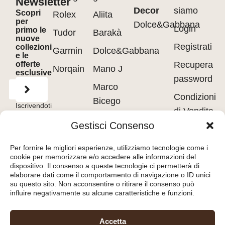
Newsletter
Decor
siamo
Scopri
Rolex
Aliita
per
Dolce&Gabbana
Login
primo le
Tudor
Barakà
nuove
Registrati
collezioni
Garmin
Dolce&Gabbana
e le
offerte
Recupera
Norqain
Mano J
esclusive
password
Marco
Condizioni
Bicego
Iscrivendoti
di Vendita
accetti
Messika
i
Terms of
Gestisci Consenso
Use
&
Privacy
Privacy
Policy.
Pasquale
policy
Per fornire le migliori esperienze, utilizziamo tecnologie come i
Bruni
cookie per memorizzare e/o accedere alle informazioni del
Cookie
dispositivo. Il consenso a queste tecnologie ci permetterà di
Tavanti
policy
elaborare dati come il comportamento di navigazione o ID unici
su questo sito. Non acconsentire o ritirare il consenso può
influire negativamente su alcune caratteristiche e funzioni.
Orologeria del Pianello
Accetta