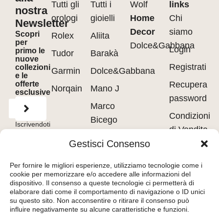
Tutti gli
Tutti i
Wolf
links
nostra
orologi
gioielli
Home
Chi
Newsletter
Decor
siamo
Scopri
Rolex
Aliita
per
Dolce&Gabbana
Login
primo le
Tudor
Barakà
nuove
Registrati
collezioni
Garmin
Dolce&Gabbana
e le
offerte
Recupera
Norqain
Mano J
esclusive
password
Marco
Condizioni
Bicego
Iscrivendoti
di Vendita
accetti
Messika
i
Terms of
Gestisci Consenso
Use
&
Privacy
Privacy
Policy.
Pasquale
policy
Per fornire le migliori esperienze, utilizziamo tecnologie come i
Bruni
cookie per memorizzare e/o accedere alle informazioni del
Cookie
dispositivo. Il consenso a queste tecnologie ci permetterà di
Tavanti
policy
elaborare dati come il comportamento di navigazione o ID unici
su questo sito. Non acconsentire o ritirare il consenso può
influire negativamente su alcune caratteristiche e funzioni.