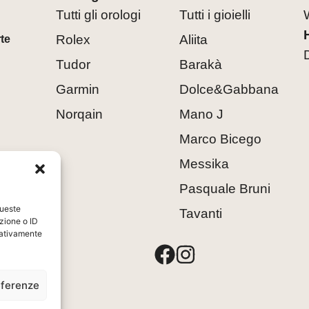
Tutti gli orologi
Tutti i gioielli
Rolex
Aliita
rte
Tudor
Barakà
Garmin
Dolce&Gabbana
Norqain
Mano J
Marco Bicego
Messika
Pasquale Bruni
queste
Tavanti
zione o ID
egativamente
8
eferenze