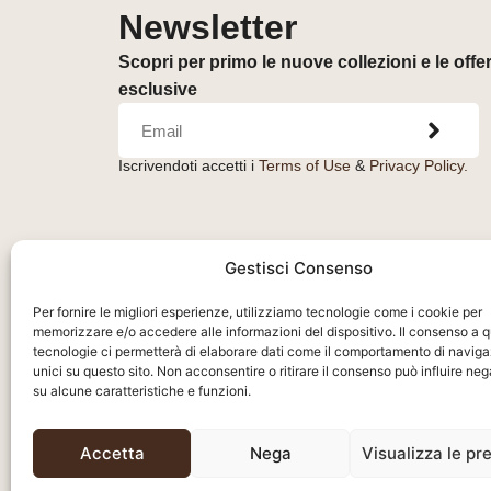
Newsletter
Scopri per primo le nuove collezioni e le offe
esclusive
Iscrivendoti accetti i
Terms of Use
&
Privacy Policy.
Gestisci Consenso
Per fornire le migliori esperienze, utilizziamo tecnologie come i cookie per
memorizzare e/o accedere alle informazioni del dispositivo. Il consenso a 
tecnologie ci permetterà di elaborare dati come il comportamento di naviga
unici su questo sito. Non acconsentire o ritirare il consenso può influire n
su alcune caratteristiche e funzioni.
Orologeria del Pianello S.r.l.
– Piazza Libertà, 
47890 – San Marino (RSM) – C.O.E. SM26036
Accetta
Nega
Visualizza le pr