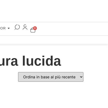
COR
0
ura lucida