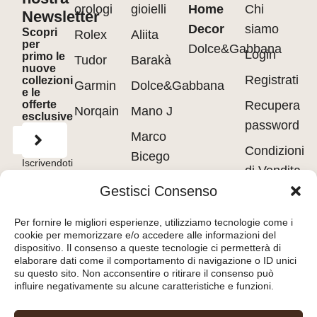
orologi
gioielli
Home
Chi
Newsletter
Decor
siamo
Scopri
Rolex
Aliita
per
Dolce&Gabbana
Login
primo le
Tudor
Barakà
nuove
Registrati
collezioni
Garmin
Dolce&Gabbana
e le
offerte
Recupera
Norqain
Mano J
esclusive
password
Marco
Condizioni
Bicego
Iscrivendoti
di Vendita
accetti
Messika
i
Terms of
Gestisci Consenso
Use
&
Privacy
Privacy
Policy.
Pasquale
policy
Per fornire le migliori esperienze, utilizziamo tecnologie come i
Bruni
cookie per memorizzare e/o accedere alle informazioni del
Cookie
dispositivo. Il consenso a queste tecnologie ci permetterà di
Tavanti
policy
elaborare dati come il comportamento di navigazione o ID unici
su questo sito. Non acconsentire o ritirare il consenso può
influire negativamente su alcune caratteristiche e funzioni.
Orologeria del Pianello