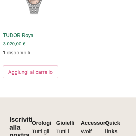
TUDOR Royal
3.020,00
€
1 disponibili
Aggiungi al carrello
Iscriviti
Orologi
Gioielli
Accessori
Quick
alla
Tutti gli
Tutti i
Wolf
links
nostra