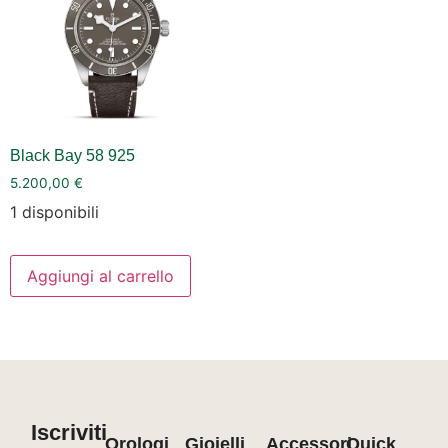
Black Bay 58 925
5.200,00
€
1 disponibili
Aggiungi al carrello
Iscriviti
Orologi
Gioielli
Accessori
Quick