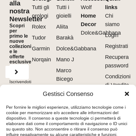
alla
Tutti gli
Tutti i
Wolf
links
nostra
orologi
gioielli
Home
Chi
Newsletter
Decor
siamo
Scopri
Rolex
Aliita
per
Dolce&Gabbana
Login
primo le
Tudor
Barakà
nuove
Registrati
collezioni
Garmin
Dolce&Gabbana
e le
offerte
Recupera
Norqain
Mano J
esclusive
password
Marco
Condizioni
Bicego
Iscrivendoti
di Vendita
accetti
Messika
i
Terms of
Gestisci Consenso
Use
&
Privacy
Privacy
Policy.
Pasquale
policy
Per fornire le migliori esperienze, utilizziamo tecnologie come i
Bruni
cookie per memorizzare e/o accedere alle informazioni del
Cookie
dispositivo. Il consenso a queste tecnologie ci permetterà di
Tavanti
policy
elaborare dati come il comportamento di navigazione o ID unici
su questo sito. Non acconsentire o ritirare il consenso può
influire negativamente su alcune caratteristiche e funzioni.