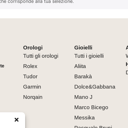
he corrisponde alla tua selezione.
Orologi
Gioielli
Tutti gli orologi
Tutti i gioielli
Rolex
Aliita
rte
Tudor
Barakà
Garmin
Dolce&Gabbana
Norqain
Mano J
Marco Bicego
Messika
Pasquale Bruni