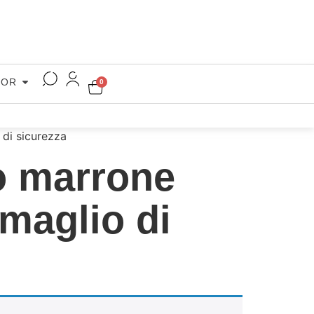
COR
0
 di sicurezza
to marrone
maglio di