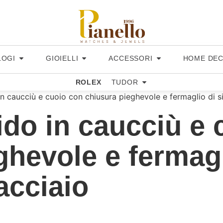
LOGI
GIOIELLI
ACCESSORI
HOME DE
ROLEX
TUDOR
in caucciù e cuoio con chiusura pieghevole e fermaglio di s
ido in caucciù e
ghevole e fermagl
acciaio