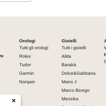
Orologi
Gioielli
Tutti gli orologi
Tutti i gioielli
Rolex
Aliita
rte
Tudor
Barakà
Garmin
Dolce&Gabbana
Norqain
Mano J
Marco Bicego
Messika