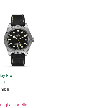
Bay Pro
00
€
nibili
ungi al carrello