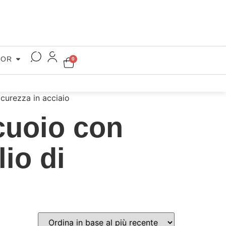
COR
0
icurezza in acciaio
 cuoio con
io di